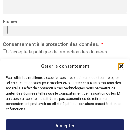
Fichier
Consentement à la protection des données.
J'accepte la politique de protection des données.
Gérer le consentement
Envoyer
Alternative:
Pour offrir les meilleures expériences, nous utilisons des technologies
telles que les cookies pour stocker et/ou accéder aux informations des
appareils. Le fait de consentir à ces technologies nous permettra de
traiter des données telles que le comportement de navigation ou les ID
uniques sur ce site. Le fait de ne pas consentir ou de retirer son
BOSSinterim SA
consentement peut avoir un effet négatif sur certaines caractéristiques
et fonctions.
​Rue de Lausanne 56
1202 Genève
Accepter
Tél.:
022 906 84 84